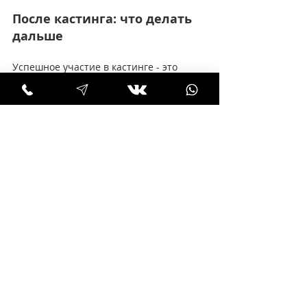
После кастинга: что делать 
дальше
Успешное участие в кастинге - это 
только начало. Вот что важно помнить 
после:
Отправьте благодарственное 
письмо.
 Это подчеркнёт вашу 
заинтересованность и 
профессионализм.
Анализируйте опыт.
 Подумайте, 
что получилось хорошо, а что 
можно улучшить.
Продолжайте развиваться.
Посещайте курсы, тренируйтесь, 
создавайте новые фото.
Не расстраивайтесь из-за 
отказов.
 Это часть пути, и каждый 